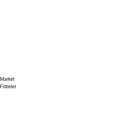
Blog
İletişim
Sözleşmeler
Gizlilik Politikası
Çerez Politikası
Geri Ödeme ve İade Politikası
Market
Filtreler
0
Favoriler
0
items
Kart
Hesabım