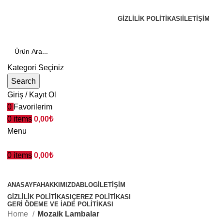
BAKIR ÇAY KAZANLARINDA ÖNCÜ MARKA!
GIZLILIK POLITIKASI
İLETİŞİM
Kategori Seçiniz
Search
Giriş / Kayıt Ol
0
Favorilerim
0
items
0,00
₺
Menu
0
items
0,00
₺
Kategoriler
ANASAYFA
HAKKIMIZDA
BLOG
İLETIŞIM
GIZLILIK POLITIKASI
ÇEREZ POLITIKASI
GERI ÖDEME VE İADE POLITIKASI
Home
Mozaik Lambalar