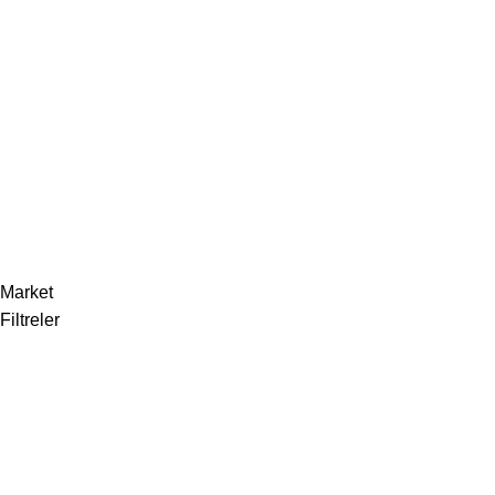
Blog
İletişim
Sözleşmeler
Gizlilik Politikası
Çerez Politikası
Geri Ödeme ve İade Politikası
Market
Filtreler
0
Favoriler
0
items
Kart
Hesabım