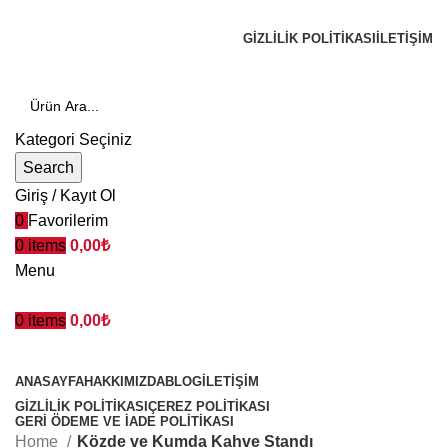
BAKIR ÇAY KAZANLARINDA ÖNCÜ MARKA!
GIZLILIK POLITIKASI
İLETİŞİM
Kategori Seçiniz
Search
Giriş / Kayıt Ol
0
Favorilerim
0
items
0,00
₺
Menu
0
items
0,00
₺
Kategoriler
ANASAYFA
HAKKIMIZDA
BLOG
İLETIŞIM
GIZLILIK POLITIKASI
ÇEREZ POLITIKASI
GERI ÖDEME VE İADE POLITIKASI
Home
Közde ve Kumda Kahve Standı