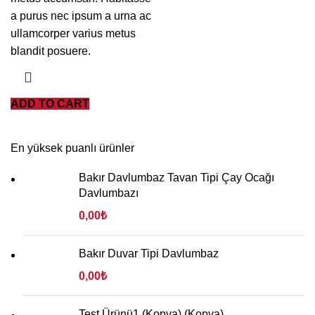
a purus nec ipsum a urna ac
ullamcorper varius metus
blandit posuere.
ADD TO CART
En yüksek puanlı ürünler
Bakır Davlumbaz Tavan Tipi Çay Ocağı
Davlumbazı
0,00
₺
Bakır Duvar Tipi Davlumbaz
0,00
₺
Test Ürünü1 (Kopya) (Kopya)